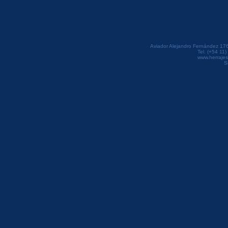
Aviador Alejandro Fernández 176
Tel. (+54 11
www.herrajes
S