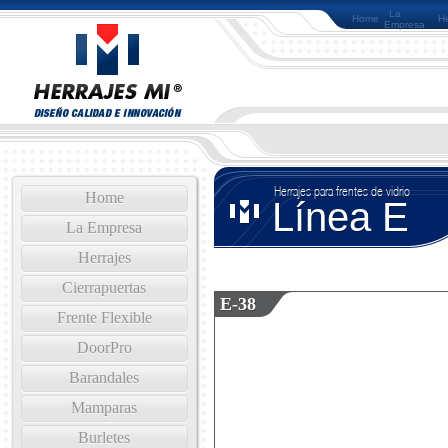
La
Home
He
Empresa
Herrajes para frentes de vidrio
Home
Línea E
La Empresa
Herrajes
Cierrapuertas
E-38
Frente Flexible
DoorPro
Barandales
Mamparas
Burletes